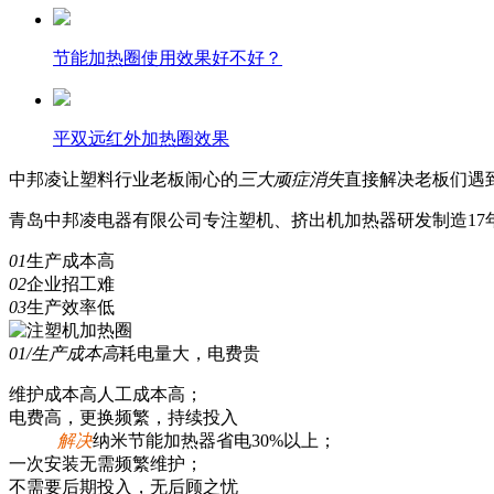
节能加热圈使用效果好不好？
平双远红外加热圈效果
中邦凌
让塑料行业老板闹心的
三
大顽症消失
直接解决老板们遇
青岛中邦凌电器有限公司专注塑机、挤出机加热器研发制造17年
01
生产成本高
02
企业招工难
03
生产效率低
01/生产成本高
耗电量大，电费贵
维护成本高人工成本高；
电费高，更换频繁，持续投入
解决
纳米节能加热器省电30%以上；
一次安装无需频繁维护；
不需要后期投入，无后顾之忧