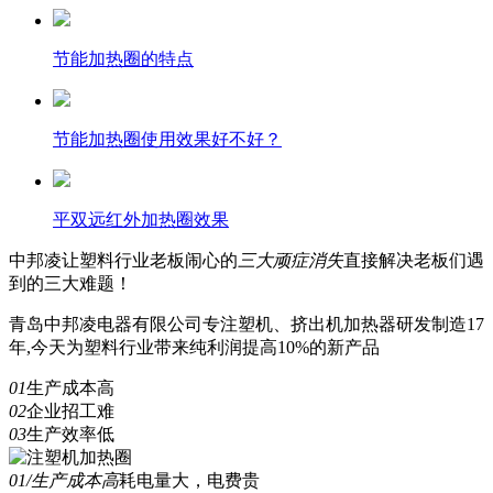
节能加热圈的特点
节能加热圈使用效果好不好？
平双远红外加热圈效果
中邦凌
让塑料行业老板闹心的
三
大顽症消失
直接解决老板们遇
到的三大难题！
青岛中邦凌电器有限公司专注塑机、挤出机加热器研发制造17
年,今天为塑料行业带来纯利润提高10%的新产品
01
生产成本高
02
企业招工难
03
生产效率低
01/生产成本高
耗电量大，电费贵