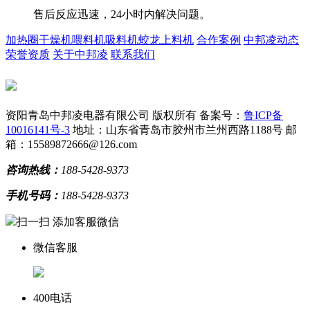
售后反应迅速，24小时内解决问题。
加热圈
干燥机
喂料机
吸料机
蛟龙上料机
合作案例
中邦凌动态
荣誉资质
关于中邦凌
联系我们
资阳青岛中邦凌电器有限公司 版权所有
备案号：
鲁ICP备
10016141号-3
地址：山东省青岛市胶州市兰州西路1188号
邮
箱：15589872666@126.com
咨询热线：
188-5428-9373
手机号码：
188-5428-9373
扫一扫 添加客服微信
微信客服
400电话