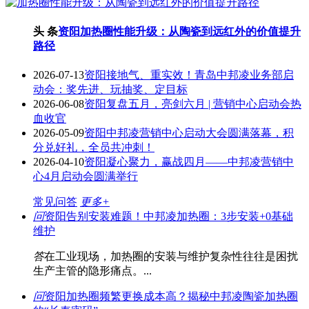
头 条
资阳加热圈性能升级：从陶瓷到远红外的价值提升
路径
2026-07-13
资阳接地气、重实效！青岛中邦凌业务部启
动会：奖先进、玩抽奖、定目标
2026-06-08
资阳复盘五月，亮剑六月 | 营销中心启动会热
血收官
2026-05-09
资阳中邦凌营销中心启动大会圆满落幕，积
分兑好礼，全员共冲刺！
2026-04-10
资阳凝心聚力，赢战四月——中邦凌营销中
心4月启动会圆满举行
常见问答
更多+
问
资阳告别安装难题！中邦凌加热圈：3步安装+0基础
维护
答
在工业现场，加热圈的安装与维护复杂性往往是困扰
生产主管的隐形痛点。...
问
资阳加热圈频繁更换成本高？揭秘中邦凌陶瓷加热圈